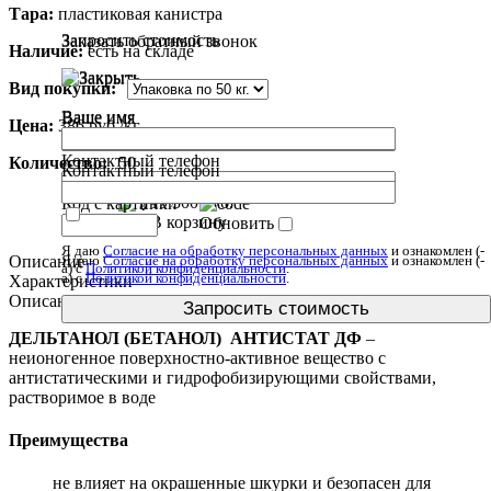
Тара:
пластиковая канистра
Запросить стоимость
Заказать обратный звонок
Наличие:
есть на складе
Вид покупки:
Ваше имя
Ваше имя
Цена:
386 руб./кг.
Контактный телефон
Количество:
50
Контактный телефон
Сумма:
19 300
руб.
Код с картинки
В корзину
Обновить
Я даю
Согласие на обработку персональных данных
и ознакомлен (-
Я даю
Согласие на обработку персональных данных
и ознакомлен (-
Описание
а) c
Политикой конфиденциальности
.
а) c
Политикой конфиденциальности
.
Характеристики
Описание
ДЕЛЬТАНОЛ (БЕТАНОЛ) АНТИСТАТ
ДФ
–
неионогенное поверхностно-активное вещество с
антистатическими и гидрофобизирующими свойствами,
растворимое в воде
Преимущества
не влияет на окрашенные шкурки и безопасен для