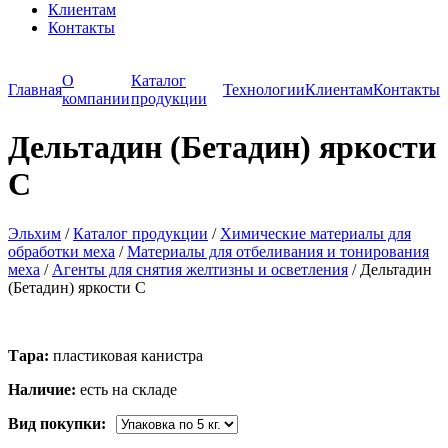
Клиентам
Контакты
О
Каталог
Главная
Технологии
Клиентам
Контакты
компании
продукции
Дельтадин (Бетадин) яркости
С
Эльхим
/
Каталог продукции
/
Химические материалы для
обработки меха
/
Материалы для отбеливания и тонирования
меха
/
Агенты для снятия желтизны и осветления
/
Дельтадин
(Бетадин) яркости С
Тара:
пластиковая канистра
Наличие:
есть на складе
Вид покупки: