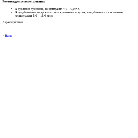
Рекомендуемое использование
В дублении пушнины, концентрация 4,0 – 6,0 г/л.
В додубливании перед кислотным крашением шкурок, выдубленных с алюминием,
концентрация 5,0 – 15,0 мл/л.
Характеристики
« Назад