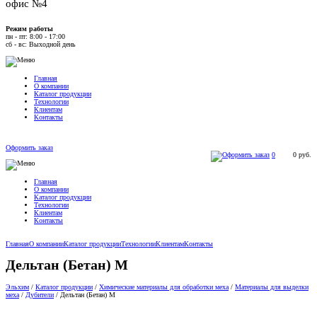
офис №4
Режим работы
пн - пт: 8:00 - 17:00
сб - вс: Выходной день
Главная
О компании
Каталог продукции
Технологии
Клиентам
Контакты
Оформить заказ
0
0
руб.
Главная
О компании
Каталог продукции
Технологии
Клиентам
Контакты
Главная
О компании
Каталог продукции
Технологии
Клиентам
Контакты
Дельтан (Бетан) М
Эльхим
/
Каталог продукции
/
Химические материалы для обработки меха
/
Материалы для выделки
меха
/
Дубители
/
Дельтан (Бетан) М